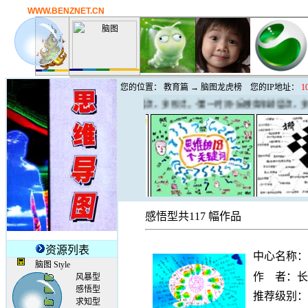
WWW.BENZNET.CN
您的位置：
教育篇
→ 脑图龙虎榜
您的IP地址：
1
《思维天天新》，多渠道、多层次、多形式，“第一时间”反映各年龄层次、多知识
资源列表
脑图 Style
风暴型
感悟型
求知型