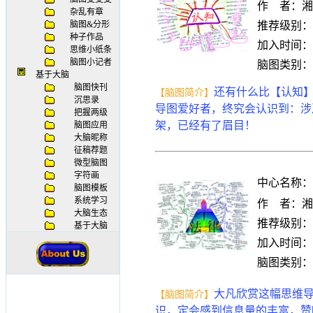
杂乱有章
脑图&分形
种子作品
思维小纸条
脑图小记者
基于大脑
脑图快刊
沉思录
把握两级
脑图应用
大脑昵称
征稿荐题
微型脑图
字符画
脑图模板
系统学习
大脑生态
基于大脑