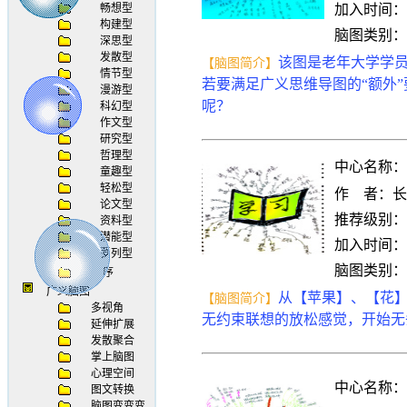
畅想型
构建型
深思型
发散型
情节型
漫游型
科幻型
作文型
研究型
哲理型
童趣型
轻松型
论文型
资料型
潜能型
罗列型
序
广义脑图
多视角
延伸扩展
发散聚合
掌上脑图
心理空间
图文转换
脑图变变变