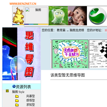
WWW.BENZNET.CN
您的位置：
教育篇
→ 脑图龙虎榜
您的IP地址：
1
资源列表
脑图 Style
风暴型
感悟型
求知型