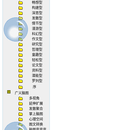
畅想型
构建型
深思型
发散型
情节型
漫游型
科幻型
作文型
研究型
哲理型
童趣型
轻松型
论文型
资料型
潜能型
罗列型
序
广义脑图
多视角
延伸扩展
发散聚合
掌上脑图
心理空间
图文转换
脑图变变变